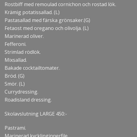
Rostbiff med remoulad cornichon och rostad lök.
Krämig potatissallad. (L)
Pastasallad med färska grönsaker.(G)
Fetaost med oregano och olivolja. (L)
Marinerad oliver.
Fefferoni.
Strimlad rödlök.
Mixsallad.
Bakade cocktailtomater.
Bröd. (G)
Smör. (L)
Currydressing.
Roadisland dressing.
Skolavslutning LARGE 450:-
Pastrami.
Marinerad kycklinginnerfile.