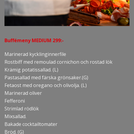
Buffémeny MEDIUM 299:-
Marinerad kycklinginnerfile
Rostbiff med remoulad cornichon och rostad lök
Krämig potatissallad. (L)
Pastasallad med färska grönsaker.(G)
Fetaost med oregano och olivolja. (L)
Marinerad oliver
Fefferoni
Strimlad rödlök
Mixsallad.
Bakade cocktailtomater
Bröd. (G)